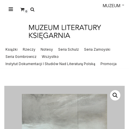
→
MUZEUM
0
Przejdź
do
treści
Książki
Rzeczy
Notesy
Seria Schulz
Seria Zamoyski
Seria Gombrowicz
Wszystko
Instytut Dokumentacji I Studiów Nad Literaturą Polską
Promocja