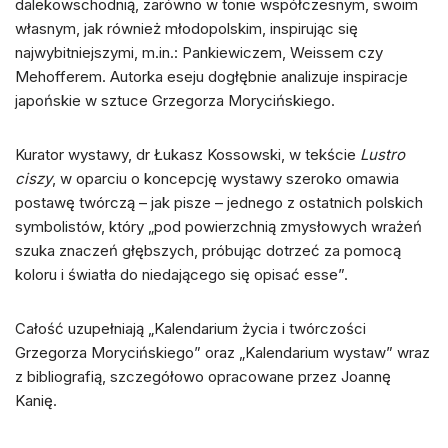
dalekowschodnią, zarówno w tonie współczesnym, swoim
własnym, jak również młodopolskim, inspirując się
najwybitniejszymi, m.in.: Pankiewiczem, Weissem czy
Mehofferem. Autorka eseju dogłębnie analizuje inspiracje
japońskie w sztuce Grzegorza Morycińskiego.
Kurator wystawy, dr Łukasz Kossowski, w tekście
Lustro
ciszy
, w oparciu o koncepcję wystawy szeroko omawia
postawę twórczą – jak pisze – jednego z ostatnich polskich
symbolistów, który „pod powierzchnią zmysłowych wrażeń
szuka znaczeń głębszych, próbując dotrzeć za pomocą
koloru i światła do niedającego się opisać esse”.
Całość uzupełniają „Kalendarium życia i twórczości
Grzegorza Morycińskiego” oraz „Kalendarium wystaw” wraz
z bibliografią, szczegółowo opracowane przez Joannę
Kanię.