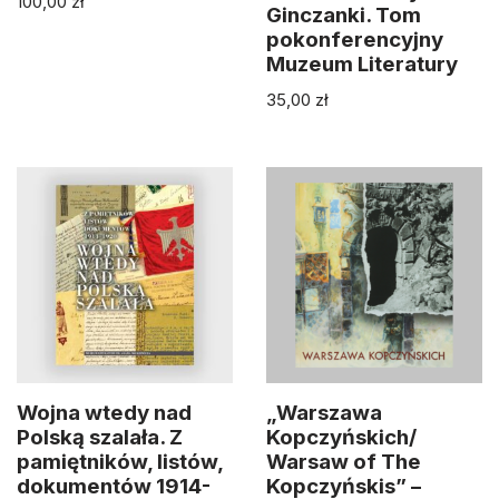
100,00
zł
Ginczanki. Tom
pokonferencyjny
Muzeum Literatury
35,00
zł
Wojna wtedy nad
„Warszawa
Polską szalała. Z
Kopczyńskich/
pamiętników, listów,
Warsaw of The
dokumentów 1914-
Kopczyńskis” –